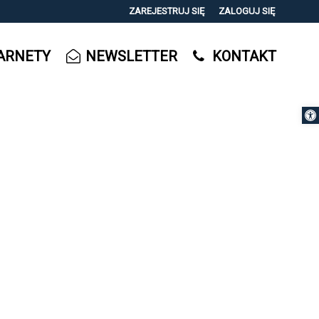
ZAREJESTRUJ SIĘ
ZALOGUJ SIĘ
0
ARNETY
NEWSLETTER
KONTAKT
0,00
PLN
Otwórz 
14