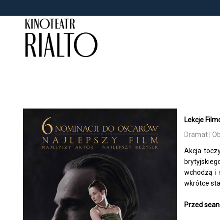
<
'
Lekcje Film
Dramat | O
Akcja tocz
brytyjskie
wchodzą i 
wkrótce sta
Przed sean