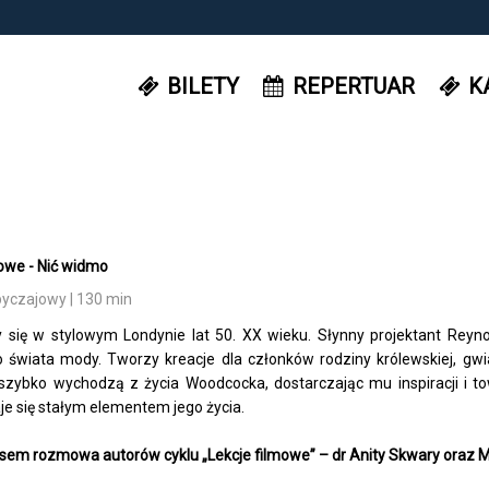
BILETY
REPERTUAR
K
owe - Nić widmo
byczajowy | 130 min
y się w stylowym Londynie lat 50. XX wieku. Słynny projektant Rey
go świata mody. Tworzy kreacje dla członków rodziny królewskiej, gwi
szybko wychodzą z życia Woodcocka, dostarczając mu inspiracji i to
je się stałym elementem jego życia.
sem rozmowa autorów cyklu „Lekcje filmowe” – dr Anity Skwary oraz M