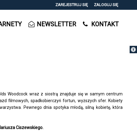
ZAREJESTRUJ SIĘ
ZALOGUJ SIĘ
0
ARNETY
NEWSLETTER
KONTAKT
0,00
PLN
Otwórz 
14
nolds Woodcock wraz z siostrą znajduje się w samym centrum
azd filmowych, spadkobierczyń fortun, wyższych sfer. Kobiety
warzystwa. Pewnego dnia spotyka młodą, silną kobietę, która
ariusza Ciszewskiego.