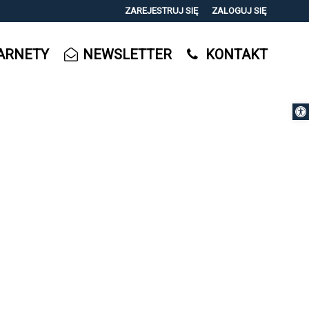
ZAREJESTRUJ SIĘ
ZALOGUJ SIĘ
0
ARNETY
NEWSLETTER
KONTAKT
0,00
PLN
Otwórz 
14