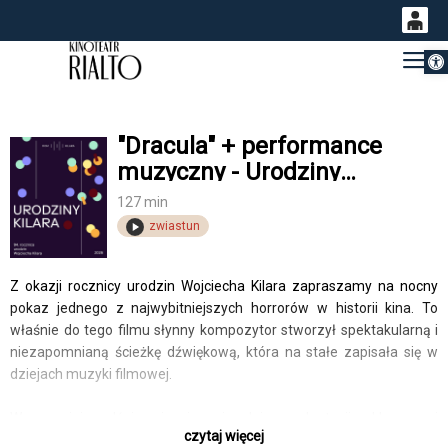
Otwórz 
0
Gł
<
'
0,00
PLN
"Dracula" + performance
muzyczny - Urodziny
14
53
Wojciecha Kilara 2026
127 min
zwiastun
Z okazji rocznicy urodzin Wojciecha Kilara zapraszamy na nocny
pokaz jednego z najwybitniejszych horrorów w historii kina. To
właśnie do tego filmu słynny kompozytor stworzył spektakularną i
niezapomnianą ścieżkę dźwiękową, która na stałe zapisała się w
dziejach muzyki filmowej.
W swojej olśniewającej wizualnie adaptacji klasycznej
czytaj więcej
opowieści
Francis Ford Coppola
zgromadził plejadę hollywoodzkich