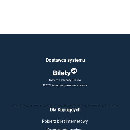
Szczegóły programu: https://miasto-
ogrodow.eu/news/view/id/1793
Dostawca systemu
System sprzedaży Biletów
© 2024 Wszelkie prawa zastrzeżone
Dla Kupujących
Pobierz bilet internetowy
Komunikaty, zmiany