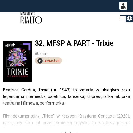
Otwórz 
0
Gł
<
'
0,00
PLN
32. MFSP A PART - Trixie
14
53
80 min
zwiastun
Beatrice Cordua, Trixie (ur. 1943) to zmarła w ubiegłym roku
legendarna niemiecka baletnica, tancerka, choreografka, aktorka
teatralna i filmowa, performerka.
Film dokumentalny „Trixie” w reżyserii Bastiena Genouxa (2020),
nakręcony kilka lat przed śmiercią artystki, to wrażliwy portret
Beatrice, niezwykłej kobiety, która opowiada o swoich