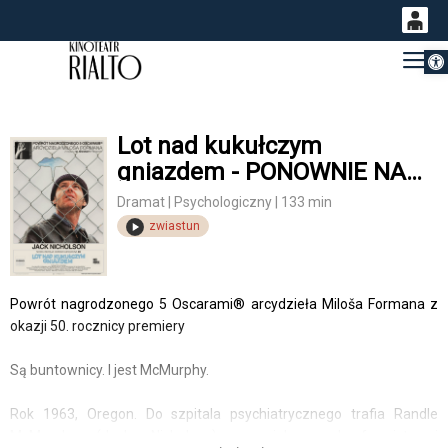
Otwórz 
0
Gł
<
'
0,00
PLN
Lot nad kukułczym
gniazdem - PONOWNIE NA
14
53
WIELKIM EKRANIE
Dramat | Psychologiczny | 133 min
zwiastun
Powrót nagrodzonego 5 Oscarami® arcydzieła Miloša Formana z
okazji 50. rocznicy premiery
Są buntownicy. I jest McMurphy.
Rok 1963, Oregon. Do szpitala psychiatrycznego trafia Randle
McMurphy (Jack Nicholson): cwaniak, nonkonformista i