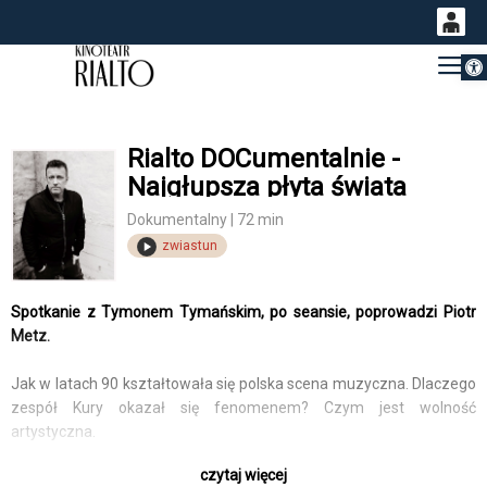
Otwórz 
0
Gł
<
'
0,00
PLN
Rialto DOCumentalnie -
Najgłupsza płyta świata
14
53
Dokumentalny | 72 min
zwiastun
Spotkanie z Tymonem Tymańskim, po seansie, poprowadzi Piotr
Metz.
Jak w latach 90 kształtowała się polska scena muzyczna. Dlaczego
zespół Kury okazał się fenomenem? Czym jest wolność
artystyczna.
czytaj więcej
Film dokumentalny "Najgłupsza płyta świata" opowiada historię