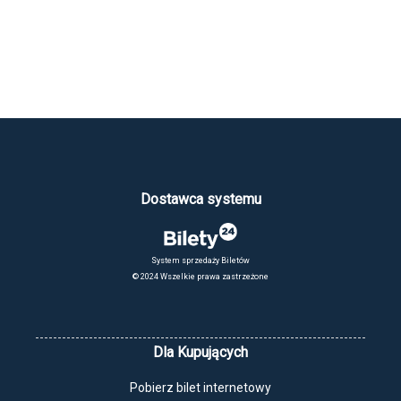
twórcy ze świata filmu i teatru. Barbra Streisand udostępniła swoją
prywatną kolekcję dzieł, a Anjelica Huston została narratorką filmu.”
Dostawca systemu
System sprzedaży Biletów
© 2024 Wszelkie prawa zastrzeżone
Dla Kupujących
Pobierz bilet internetowy