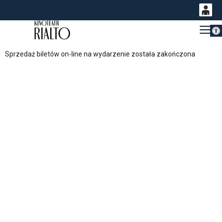
Otwórz 
0
Gł
<
'
0,00
Sprzedaż biletów on-line na wydarzenie została zakończona
PLN
14
54