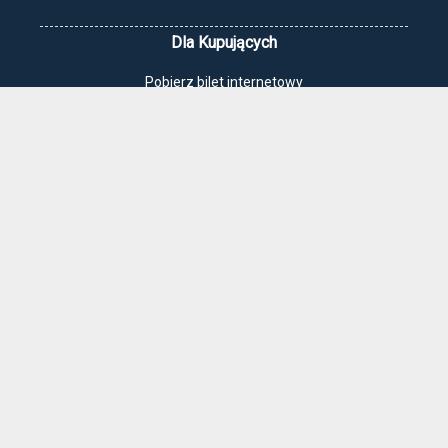
Dla Kupujących
Pobierz bilet internetowy
Komunikaty, zmiany
Newsletter
Kontakt
Regulamin zakupów internetowych
Polityka cookies
Jak dojechać