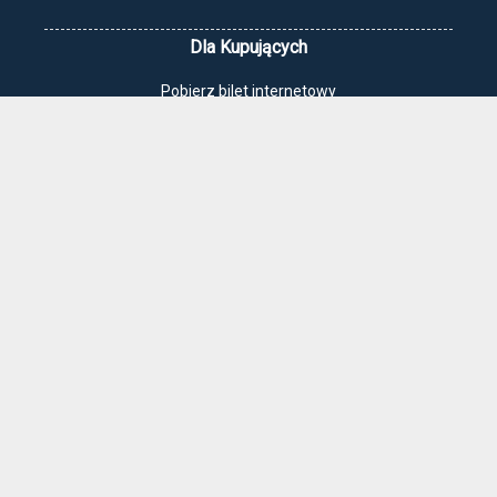
Dla Kupujących
Pobierz bilet internetowy
Komunikaty, zmiany
Newsletter
Kontakt
Regulamin zakupów internetowych
Polityka cookies
Jak dojechać