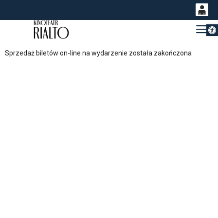
Otwórz 
0
Gł
<
'
0,00
Sprzedaż biletów on-line na wydarzenie została zakończona
PLN
14
54