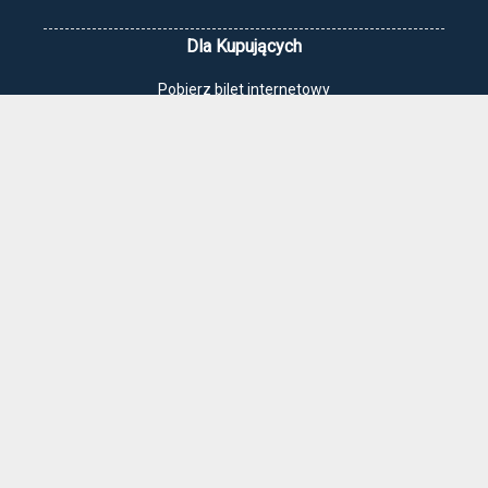
Dla Kupujących
Pobierz bilet internetowy
Komunikaty, zmiany
Newsletter
Kontakt
Regulamin zakupów internetowych
Polityka cookies
Jak dojechać