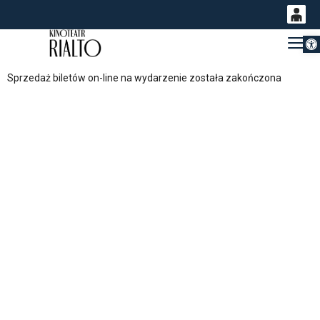
Otwórz 
0
Gł
<
'
0,00
Sprzedaż biletów on-line na wydarzenie została zakończona
PLN
14
51