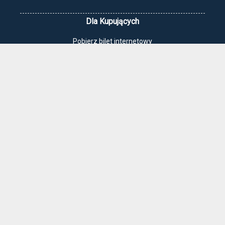
Dla Kupujących
Pobierz bilet internetowy
Komunikaty, zmiany
Newsletter
Kontakt
Regulamin zakupów internetowych
Polityka cookies
Jak dojechać