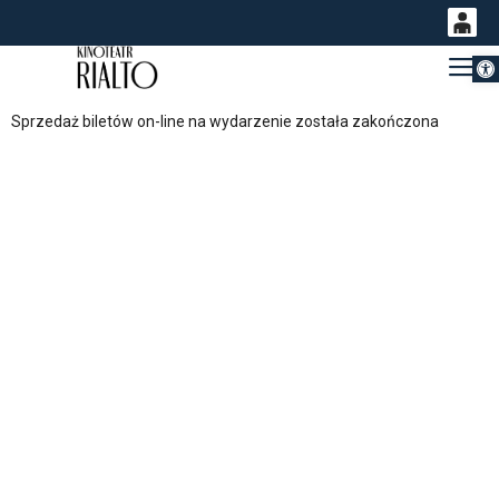
Otwórz 
0
Gł
<
'
0,00
Sprzedaż biletów on-line na wydarzenie została zakończona
PLN
14
53