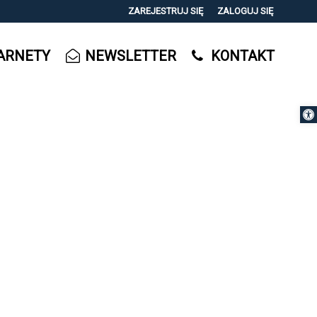
ZAREJESTRUJ SIĘ
ZALOGUJ SIĘ
0
ARNETY
NEWSLETTER
KONTAKT
0,00
PLN
Otwórz 
14