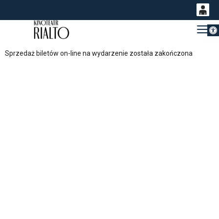
Otwórz 
0
Gł
<
'
0,00
Sprzedaż biletów on-line na wydarzenie została zakończona
PLN
14
54