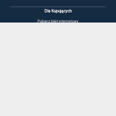
Dla Kupujących
Pobierz bilet internetowy
Komunikaty, zmiany
Newsletter
Kontakt
Regulamin zakupów internetowych
Polityka cookies
Jak dojechać